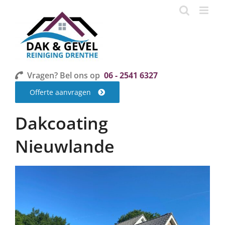
Ga
naar
inhoud
Vragen? Bel ons op
06 - 2541 6327
Offerte aanvragen
Dakcoating
Nieuwlande